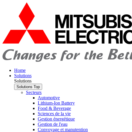
Home
Solutions
Solutions
Solutions
Top
Secteurs
Automotive
Lithium-Ion Battery
Food & Beverage
Sciences de la vie
Gestion énergétique
Gestion de l'eau
Convoyage et manutention