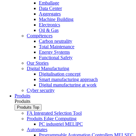
Emballage
Data Center
Aggregates
Machine Building
Electronics
Oil & Gas
Compétences
Carbon neutrality
Total Maintenance
Energy Systems
Functional Safety
Our Stories
Digital Manufacturing
Digitalisation concept
Smart manufacturing approach
Digital manufacturing at work
Cyber security
Produits
Produits
Produits
Top
FA Integrated Selection Tool
Produits Edge Computing
PC industriel MELIPC
Automates
Programmable Automation Controllers MELSEC