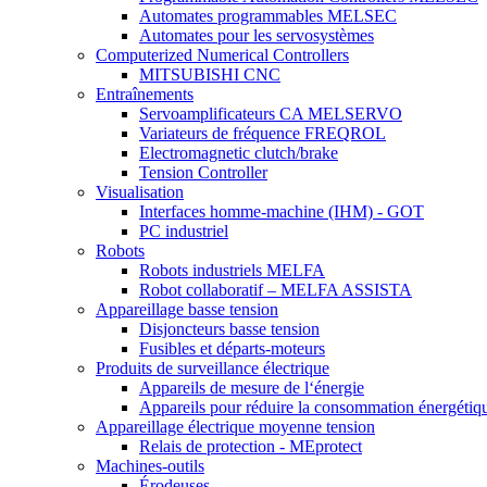
Automates programmables MELSEC
Automates pour les servosystèmes
Computerized Numerical Controllers
MITSUBISHI CNC
Entraînements
Servoamplificateurs CA MELSERVO
Variateurs de fréquence FREQROL
Electromagnetic clutch/brake
Tension Controller
Visualisation
Interfaces homme-machine (IHM) - GOT
PC industriel
Robots
Robots industriels MELFA
Robot collaboratif – MELFA ASSISTA
Appareillage basse tension
Disjoncteurs basse tension
Fusibles et départs-moteurs
Produits de surveillance électrique
Appareils de mesure de l‘énergie
Appareils pour réduire la consommation énergétiq
Appareillage électrique moyenne tension
Relais de protection - MEprotect
Machines-outils
Érodeuses