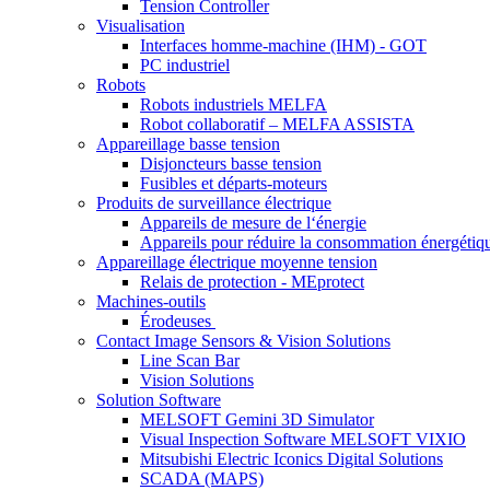
Tension Controller
Visualisation
Interfaces homme-machine (IHM) - GOT
PC industriel
Robots
Robots industriels MELFA
Robot collaboratif – MELFA ASSISTA
Appareillage basse tension
Disjoncteurs basse tension
Fusibles et départs-moteurs
Produits de surveillance électrique
Appareils de mesure de l‘énergie
Appareils pour réduire la consommation énergétiq
Appareillage électrique moyenne tension
Relais de protection - MEprotect
Machines-outils
Érodeuses
Contact Image Sensors & Vision Solutions
Line Scan Bar
Vision Solutions
Solution Software
MELSOFT Gemini 3D Simulator
Visual Inspection Software MELSOFT VIXIO
Mitsubishi Electric Iconics Digital Solutions
SCADA (MAPS)