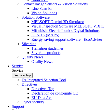
Contact Image Sensors & Vision Solutions
Line Scan Bar
Vision Solutions
Solution Software
MELSOFT Gemini 3D Simulator
Visual Inspection Software MELSOFT VIXIO
Mitsubishi Electric Iconics Digital Solutions
SCADA (MAPS)
Energy saving support software - EcoAdviser
Silverline
Transition guidelines
Silverline products
Quality News
Quality News
Service
Service
Service
Top
FA Integrated Selection Tool
Directives
Directives Top
Dé­cla­ration de confor­mité CE
EU Data Act
Cyber security
Support