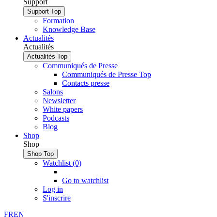
Support
Support
Top
Formation
Knowledge Base
Actualités
Actualités
Actualités
Top
Communiqués de Presse
Communiqués de Presse Top
Contacts presse
Salons
Newsletter
White papers
Podcasts
Blog
Shop
Shop
Shop
Top
Watchlist (0)
Go to watchlist
Log in
S'inscrire
FR
EN